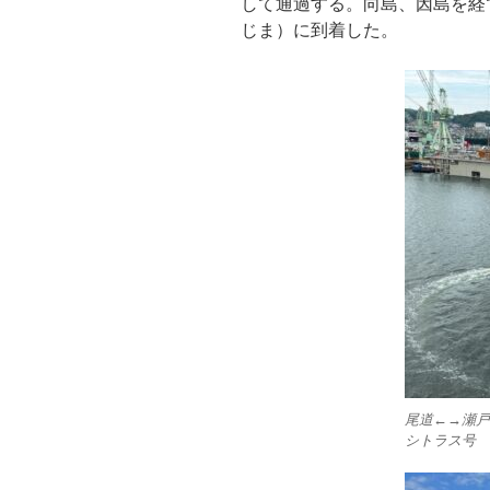
して通過する。向島、因島を経
じま）に到着した。
尾道←→瀬戸
シトラス号