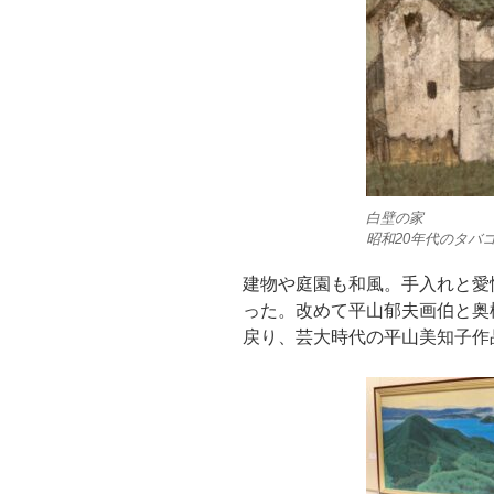
白壁の家
昭和20年代のタバ
建物や庭園も和風。手入れと愛
った。改めて平山郁夫画伯と奥
戻り、芸大時代の平山美知子作