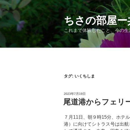
コ
ン
テ
ちさの部屋ー
ン
これまで体験したこと、今の生
ツ
へ
ス
キ
ッ
プ
タグ:
いくちしま
投
2023年7月19日
稿
尾道港からフェリ
日:
７月11日、朝９時15分、ホテ
港）に向けてシトラス号は出航