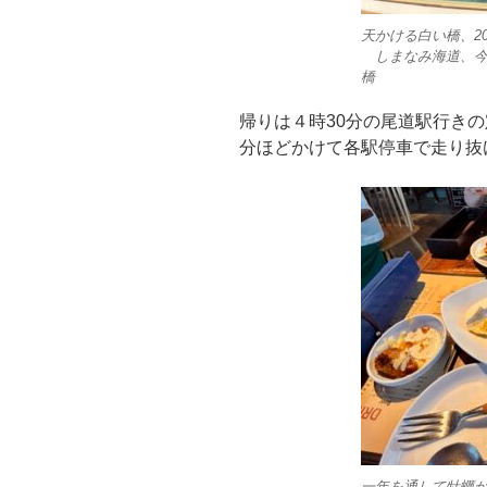
天かける白い橋、20
しまなみ海道、今
橋
帰りは４時30分の尾道駅行きの
分ほどかけて各駅停車で走り抜
一年を通して牡蠣