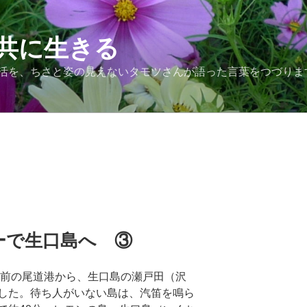
共に生きる
活を、ちさと姿の見えないタモツさんが語った言葉をつづりま
ーで生口島へ ③
ル前の尾道港から、生口島の瀬戸田（沢
した。待ち人がいない島は、汽笛を鳴ら